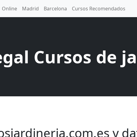
Online
Madrid
Barcelona
Cursos Recomendados
egal Cursos de ja
osjardineria.com.es y da