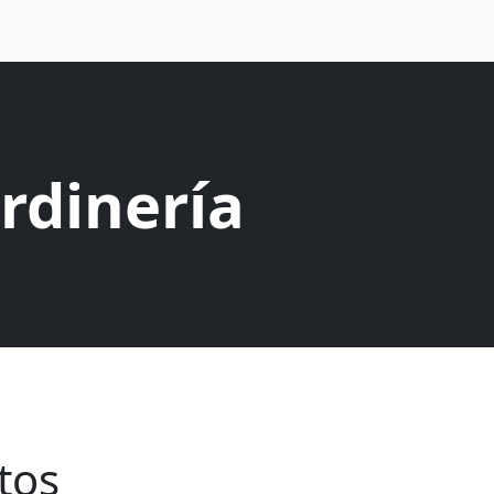
rdinería
tos